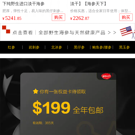
下纯野生进口淡干海参
淡干】【海参天下】
肥厚，弹性十足，易入味的黑仔刺参，
价格实惠，适合全家日常使用；体型
是最早被大家熟知的一种美国海参，经
小，爆发力惊人。活性营养物质含量优
购买
购买
5241
2262
¥
.85
¥
.87
住了多年的市场考验。
于国内养殖参。
红参
岩刺参
北冰参
黑仔参
鲍鱼参/腰参
黑玉参