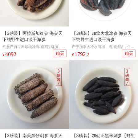
【3磅装】阿拉斯加红参 海参天
【3磅装】加拿大北冰参 海参天
下纯野生进口淡干海参
下纯野生进口淡干海参
红参产自世界最纯净海域阿拉斯加，是
产于加拿大冷水海域，海域清洁，生长
高端参种。冷水生，生长周期长，营养
年限长，营养积累丰富，口感爽脆。
购买
购买
4092
1792
¥
¥
.2
沉积多。海参筋目前所知最粗，蕴含极
多的对抗癌症等疾病的活动物质。
【3磅装】南美黑仔刺参 海参天
【3磅装】加勒比黑米刺参【野生